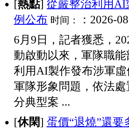
[
熱點
]
從嚴整治利用A
例公布
：2026-08-
时间：
6月9日，記者獲悉，2
動啟動以來，軍隊職能
利用AI製作發布涉軍
軍隊形象問題，依法處
分典型案 ...
[
休閑
]
蛋價“退燒”還