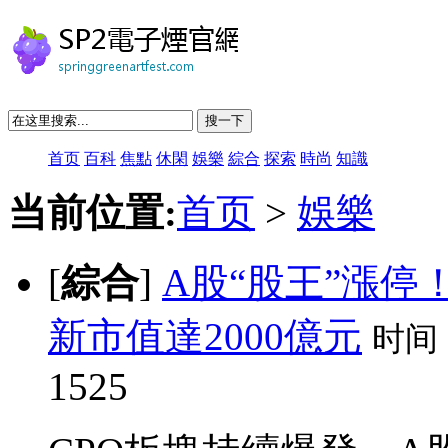
搜一下
首页
百科
焦點
休閑
娛樂
綜合
探索
時尚
知識
当前位置:
首页
>
娛樂
[
綜合
]
A股“股王”漲停
新市值達2000億元
时间
1525