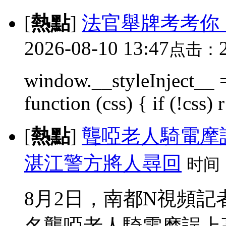
[
熱點
]
法官舉牌考考你
2026-08-10 13:47
点击：
window.__styleInject__ =
function (css) { if (!css) r 
[
熱點
]
聾啞老人騎電摩
湛江警方將人尋回
时间
8月2日，南都N視頻
名聾啞老人騎電摩誤上