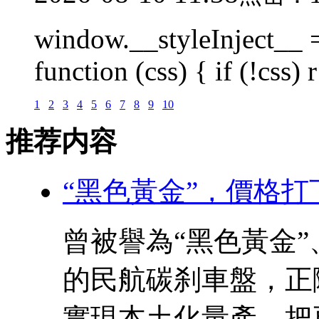
window.__styleInject__ =
function (css) { if (!css) r 
1
2
3
4
5
6
7
8
9
10
推荐内容
“黑色黃金”，價格打
曾被譽為“黑色黃金
的民航碳刹車盤，正
實現本土化量產，把