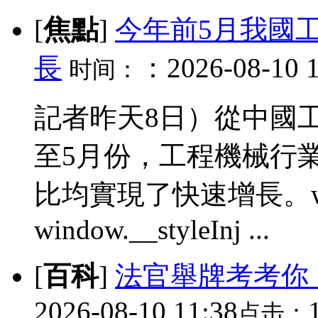
[
焦點
]
今年前5月我國
長
：2026-08-10 1
时间：
記者昨天8日）從中國
至5月份，工程機械行
比均實現了快速增長。window.
window.__styleInj ...
[
百科
]
法官舉牌考考你
2026-08-10 11:38
点击：