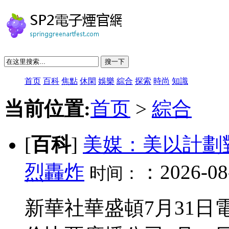
搜一下
首页
百科
焦點
休閑
娛樂
綜合
探索
時尚
知識
当前位置:
首页
>
綜合
[
百科
]
美媒：美以計劃
烈轟炸
：2026-08-
时间：
新華社華盛頓7月31日