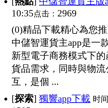
[
熱點
]
中儲智運貨主版a
10:35
2969
点击：
(0)精品下載精心為您
中儲智運貨主app是
新型電子商務模式下的
貨品需求，同時與物流
互，是個 ...
[
探索
]
獨響app下載
时