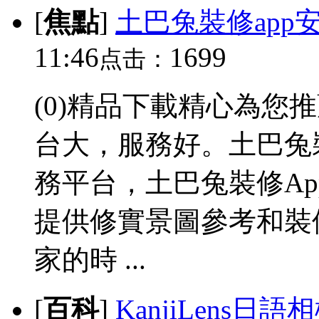
[
焦點
]
土巴兔裝修app
11:46
1699
点击：
(0)精品下載精心為您
台大，服務好。土巴兔
務平台，土巴兔裝修A
提供修實景圖參考和裝
家的時 ...
[
百科
]
KanjiLens日