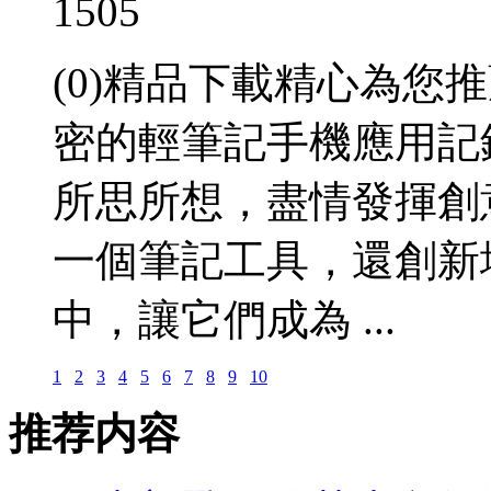
1505
(0)精品下載精心為您
密的輕筆記手機應用記
所思所想，盡情發揮創
一個筆記工具，還創新
中，讓它們成為 ...
1
2
3
4
5
6
7
8
9
10
推荐内容