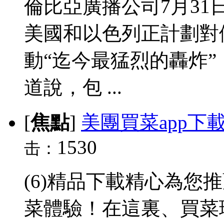
倫比亞廣播公司7月3
美國和以色列正計劃對
動“迄今最猛烈的轟炸
道說，包 ...
[
焦點
]
美團買菜app下
1530
击：
(6)精品下載精心為您
菜體驗！在這裏、買菜