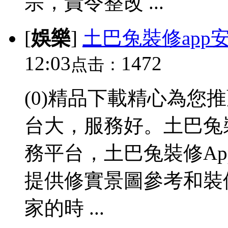
宗，責令整改 ...
[
娛樂
]
土巴兔裝修app
12:03
1472
点击：
(0)精品下載精心為您
台大，服務好。土巴兔
務平台，土巴兔裝修A
提供修實景圖參考和裝
家的時 ...