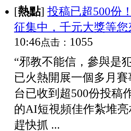
[
熱點
]
投稿已超500份
征集中，千元大獎等您
10:46
1055
点击：
“邪教不能信，參與是犯
已火熱開展一個多月賽
台已收到超500份投
的AI短視頻佳作紮堆
趕快抓 ...