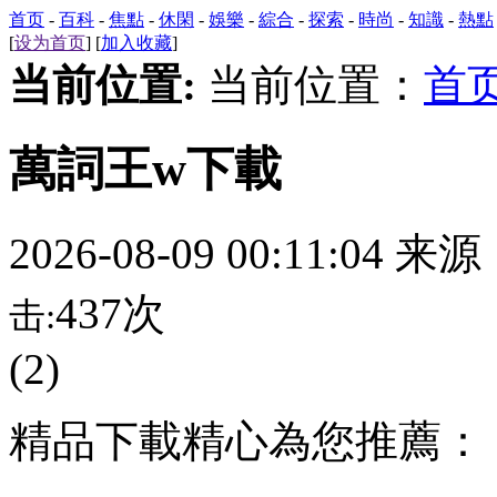
首页
-
百科
-
焦點
-
休閑
-
娛樂
-
綜合
-
探索
-
時尚
-
知識
-
熱點
[
设为首页
] [
加入收藏
]
当前位置:
当前位置：
首
萬詞王w下載
2026-08-09 00:11:04 来
437次
击:
(2)
精品下載精心為您推薦：