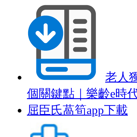
老人
個關鍵點｜樂齡e時
屈臣氏萵筍app下載