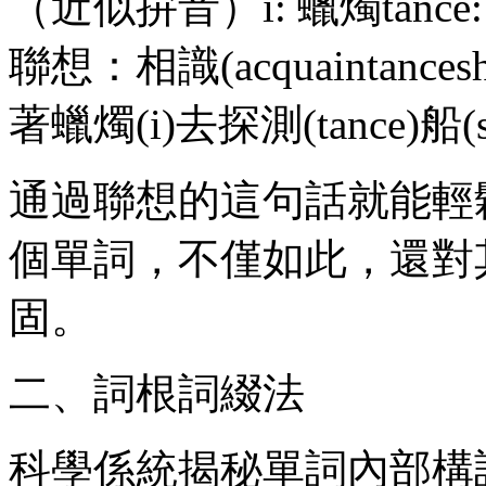
（近似拚音）i: 蠟燭tanc
聯想：相識(acquaintance
著蠟燭(i)去探測(tance)船(s
通過聯想的這句話就能輕
個單詞，不僅如此，還對
固。
二、詞根詞綴法
科學係統揭秘單詞內部構