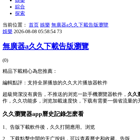
娛樂
綜合
探索
当前位置：
首页
娛樂
無廣器a久久下載告版瀏覽
娛樂
2026-08-08 05:58:54
73
無廣器a久久下載告版瀏覽
(0)
精品下載精心為您推薦：
編輯點評：支持全屏播放的久久大片播放器軟件
超級簡潔沒有廣告，不推送的浏览一款手機瀏覽器軟件，
久久瀏
作，久久功能多，浏览加載速度快，下载有需要一個省流量的
久久瀏覽器app曆史記錄怎麽看
1、告版下載軟件後，久久
打開應用。浏览
2、下载點擊中間的无广按鈕，可以查看曆史和收藏。告版