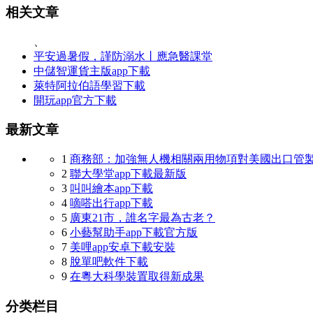
相关文章
、
平安過暑假，謹防溺水丨應急醫課堂
中儲智運貨主版app下載
萊特阿拉伯語學習下載
開玩app官方下載
最新文章
1
商務部：加強無人機相關兩用物項對美國出口管
2
聯大學堂app下載最新版
3
叫叫繪本app下載
4
嘀嗒出行app下載
5
廣東21市，誰名字最為古老？
6
小藝幫助手app下載官方版
7
美哩app安卓下載安裝
8
脫單吧軟件下載
9
在粵大科學裝置取得新成果
分类栏目