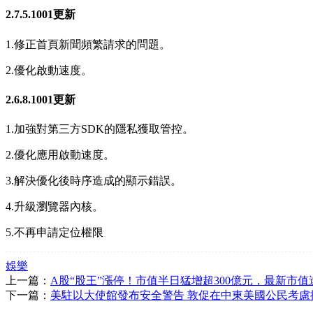
2.7.5.1001更新
1.修正首頁新聞頻繁請求的問題。
2.優化啟動速度。
2.6.8.1001更新
1.加強對第三方SDK的隱私獲取管控。
2.優化應用啟動速度。
3.解決優化後時序造成的顯示錯誤。
4.升級瀏覽器內核。
5.不再申請定位權限
娛樂
上一篇：
A股“股王”漲停！市值半日猛增超300億元，最新市值達
下一篇：
美駐以大使館發布安全警告 敦促在中東美國公民考慮