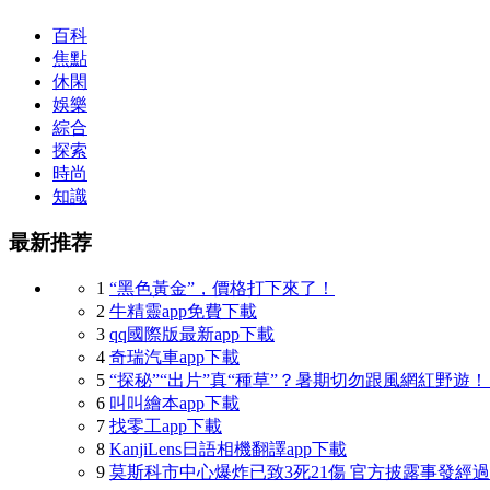
百科
焦點
休閑
娛樂
綜合
探索
時尚
知識
最新推荐
1
“黑色黃金”，價格打下來了！
2
牛精靈app免費下載
3
qq國際版最新app下載
4
奇瑞汽車app下載
5
“探秘”“出片”真“種草”？暑期切勿跟風網紅野遊
6
叫叫繪本app下載
7
找零工app下載
8
KanjiLens日語相機翻譯app下載
9
莫斯科市中心爆炸已致3死21傷 官方披露事發經過