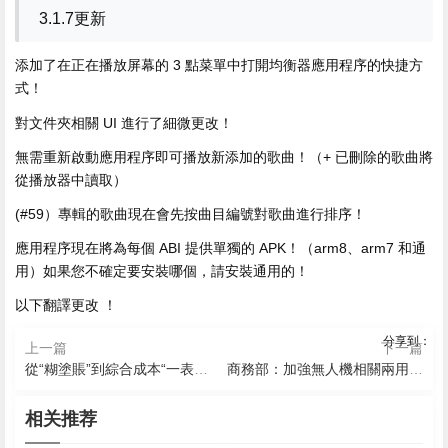
3.1.7更新
添加了在正在播放屏幕的 3 點菜單中打開均衡器應用程序的快捷方
式！
對文件夾相關 UI 進行了細微更改！
無需重新啟動應用程序即可播放新添加的歌曲！（+ 已刪除的歌曲將
從播放器中讀取）
(#59）專輯的歌曲現在會先按曲目編號對歌曲進行排序！
應用程序現在將為每個 ABI 提供單獨的 APK！（arm8、arm7 和通
用）如果您不確定要安裝哪個，請安裝通用的！
以下翻譯更改 ！
分享到：
上一篇
下一篇
從“糊塗賬”到綜合成本“一表清” 個人貸款新規今起落地
商務部：加強無人機相關兩用物項對美國出口管製
相关推荐