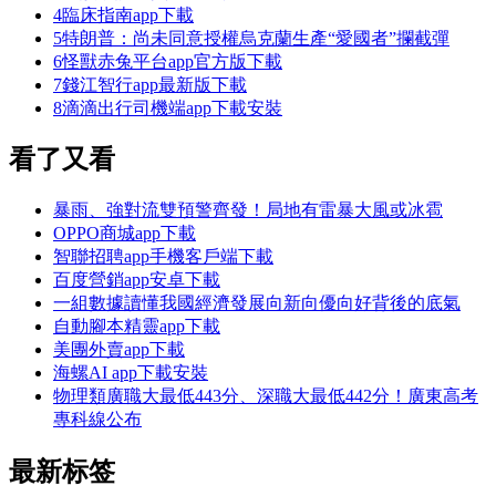
4
臨床指南app下載
5
特朗普：尚未同意授權烏克蘭生產“愛國者”攔截彈
6
怪獸赤兔平台app官方版下載
7
錢江智行app最新版下載
8
滴滴出行司機端app下載安裝
看了又看
暴雨、強對流雙預警齊發！局地有雷暴大風或冰雹
OPPO商城app下載
智聯招聘app手機客戶端下載
百度營銷app安卓下載
一組數據讀懂我國經濟發展向新向優向好背後的底氣
自動腳本精靈app下載
美團外賣app下載
海螺AI app下載安裝
物理類廣職大最低443分、深職大最低442分！廣東高考
專科線公布
最新标签