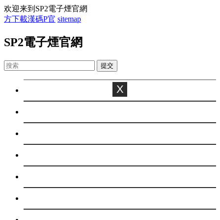
欢迎来到SP2電子煙官網
方下載漢碼P官
sitemap
SP2電子煙官網
X
首页
百科
焦點
休閑
娛樂
綜合