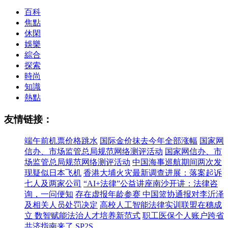
百科
焦點
休閑
娛樂
綜合
探索
時尚
知識
熱點
友情链接：
端午前机票价格跳水
国际金价抹去今年全部涨幅
国家网
信办、市场监管总局规范网络测评活动
国家网信办、市
场监管总局规范网络测评活动
中国海事巡航期间两次发
现疑似日本飞机
香港大埔火灾最新调查进展：落案起诉
七人及两家公司
“AI+法律”公益讲座南沙开讲：法律咨
询，一问便知
存在虚报年龄参赛 中国篮协通报对李沂泽
及相关人员处罚决定
高校人工智能法律实训联盟在穗成
立 数智赋能法治人才培养新范式
职工医保个人账户跨省
共济指南来了
SP2S