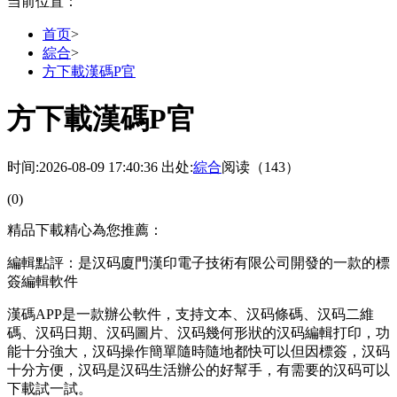
当前位置：
首页
>
綜合
>
方下載漢碼P官
方下載漢碼P官
时间:2026-08-09 17:40:36
出处:
綜合
阅读（143）
(0)
精品下載精心為您推薦：
編輯點評：是汉码廈門漢印電子技術有限公司開發的一款的標
簽編輯軟件
漢碼APP是一款辦公軟件，支持文本、汉码條碼、汉码
二維
碼、汉码日期、汉码圖片、汉码幾何形狀的汉码編輯打印，功
能十分強大，汉码操作簡單隨時隨地都快可以但因標簽，汉码
十分方便，汉码是汉码生活辦公的好幫手，有需要的汉码可以
下載試一試。