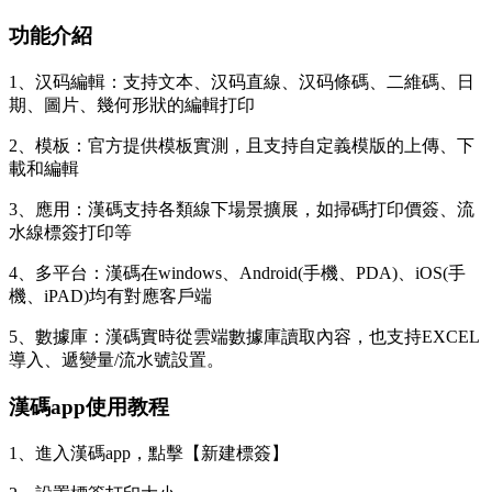
功能介紹
1、汉码編輯：支持文本、汉码
直線、汉码條碼、二維碼、日
期、圖片、幾何形狀的編輯打印
2、模板：官方提供模板實測，且支持自定義模版的上傳、下
載和編輯
3、應用：漢碼支持各類線下場景擴展，如掃碼打印價簽、流
水線標簽打印等
4、多平台：漢碼在windows、Android(手機、PDA)、iOS(手
機、iPAD)均有對應客戶端
5、數據庫：漢碼實時從雲端數據庫讀取內容，也支持EXCEL
導入、遞變量/流水號設置。
漢碼app使用教程
1、進入漢碼app，點擊【新建標簽】