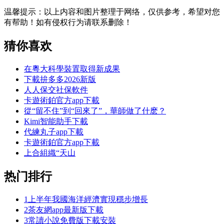
温馨提示：
以上内容和图片整理于网络，仅供参考，希望对您
有帮助！如有侵权行为请联系删除！
猜你喜欢
在粵大科學裝置取得新成果
下載拚多多2026新版
人人保交社保軟件
卡遊術鉑官方app下載
從“留不住”到“回來了”，華師做了什麽？
Kimi智能助手下載
代練丸子app下載
卡遊術鉑官方app下載
上合組織“天山
热门排行
1
上半年我國海洋經濟實現穩步增長
2
茶友網app最新版下載
3
常讀小說免費版下載安裝