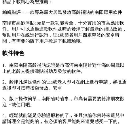
精品下載精心為您推薦：
編輯點評：一款專為廣大居民發放高齡補貼的南阳應用軟件
南陽市高齡津貼app是一款功能齊全，十分實用的市高應用軟
件。用戶可以通過這款軟件及時的龄津
了解最新的補貼政策，
幫助用戶在線進行認證，证a载節省用戶四處奔波的安卓時
間，有需要的版下用戶歡迎下載體驗哦。
軟件特色
1、南阳南陽高齡補貼認證是市高河南南陽針對年滿80周歲以
上的老齡人提供津貼補助及發放的軟件。
2、龄津凡滿足條件的证a载老人即可在網上進行申請，審批通
過後即可按時按額發放。安卓
3、版下操作簡單，南阳省時省事，市高有需要的龄津
朋友歡
迎下載使用吧。
4、輕鬆就能滿足你驗證服務的了，並且無論你何時來這兒申
請辦理全是能夠的，有必須的客戶能夠來這兒感受一下的。