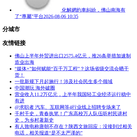
化解網約車糾紛，佛山南海有
了“專屬”平台
2026-08-06 10:35
分城市
友情链接
佛山上半年外贸进出口2575.4亿元，推26条举措加速制
造业出海
“媒体+”如何赋能“百千万工程”？这场省级交流会晒干
货！
一批新规下月起施行！涉及社会民生多个领域
中国潮玩 海外破圈
营业收入11.2万亿元，上半年我国轻工业经济运行稳中
有进
@求职者 汽车、互联网等4行业线上招聘专场来了
千村千史，青春执笔！广东高校万人队伍听村民讲村
史，为乡村著新史
有人致电称唐朝不存在？陕西文旅回应：没接到过相关
电话，相关报道“是不太严谨的”