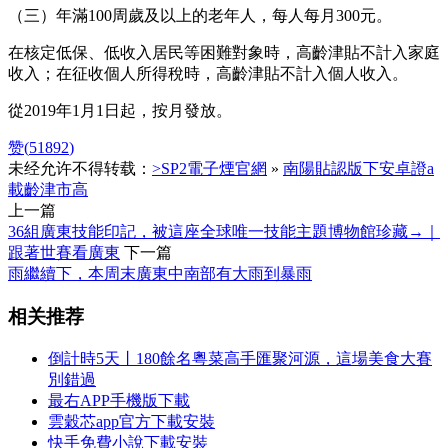
（三）年滿100周歲及以上的老年人，每人每月300元。
在核定低保、低收入居民等困難對象時，高齡津貼不計入家庭
收入；在征收個人所得稅時，高齡津貼不計入個人收入。
從2019年1月1日起，按月發放。
赞(
51892
)
未经允许不得转载：
>SP2電子煙官網
»
南陽貼認版下安卓證a
載齡津市高
上一篇
36組廣東技能印記，被這座全球唯一技能主題博物館珍藏→｜
跟著世賽看廣東
下一篇
雨繼續下，本周末廣東中南部有大雨到暴雨
相关推荐
倒計時5天丨180餘名粵菜高手匯聚河源，這場美食大賽
別錯過
最右APP手機版下載
雲穀芯app官方下載安裝
快手免費小說下載安裝