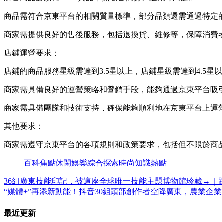
商品需符合京東平台的相關質量標準，部分品類還需通過特定
商家需提供良好的售後服務，包括退換貨、維修等，保障消費
店鋪運營要求：
店鋪的商品服務星級需達到3.5星以上，店鋪星級需達到4.5
商家需具備良好的運營策略和營銷手段，能夠通過京東平台吸
商家需具備團隊和技術支持，確保能夠順利地在京東平台上運
其他要求：
商家需遵守京東平台的各項規則和政策要求，包括但不限於商
百科
焦點
休閑
娛樂
綜合
探索
時尚
知識
熱點
36組廣東技能印記，被這座全球唯一技能主題博物館珍藏→｜
“媒體+”再添新動能！抖音30組頭部創作者空降廣東，農業企
最近更新