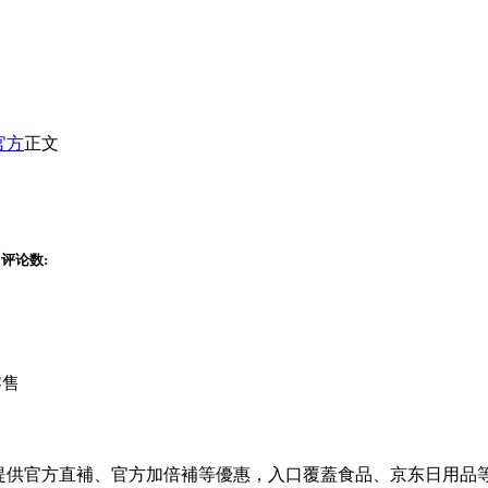
官方
正文
评论数:
零售
提供官方直補、官方加倍補等優惠，入口覆蓋食品、京东日用品