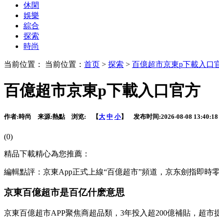
休閑
娛樂
綜合
探索
時尚
当前位置： 当前位置：
首页
>
探索
>
百億超市京東p下載入口
百億超市京東p下載入口官方
作者:
時尚
来源:
熱點
浏览:
【
大
中
小
】 发布时间:
2026-08-08 13:40:18
(0)
精品下載精心為您推薦：
編輯點評：京東App正式上線“百億超市”頻道，京东劍指即時
京東百億超市是百亿什麽意思
京東百億超市APP聚焦商超品類，3年投入超200億補貼，超市