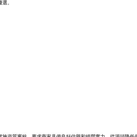
優選。
實施資質審核，要求商家具備良好信譽和經營實力，從源頭降低