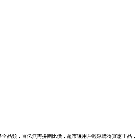
等全品類，百亿無需拚團比價，超市讓用戶輕鬆購得實惠正品，