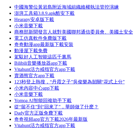
中國海警位黃岩島附近海域組織維權執法管控演練
澎湃工具箱3.8.9.apk酷安下載
Hearapy安卓版下載
小米音樂下載
商務部新聞發言人就對美國聯邦通信委員會、美國土安全
電工仿真軟件免費版下載
奇奇動漫app最新版下載安裝
動漫屋下載免費
駕馭好人工智能這匹千裏馬
Bilibili音樂播放器app下載
Vitahunt活力戒指官方app下載
賣酒熊官方app下載
123秒登上熱搜，“丹霞之子”吳俊樂為韶關“花式上分”
小米內容中心app下載
小米音樂下載
Yomoa AI智能回複助手下載
從“留不住”到“回來了”，華師做了什麽？
Dady官方正版免費下載
奇奇視頻app官方下載2026年最新版
Vitahunt活力戒指官方app下載