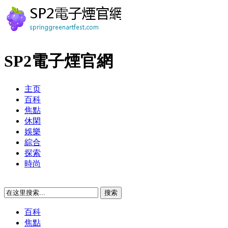
SP2電子煙官網
主页
百科
焦點
休閑
娛樂
綜合
探索
時尚
百科
焦點