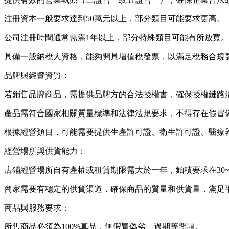
注冊資本一般要求達到50萬元以上，部分類目可能要求更高。
公司注冊時間通常需滿1年以上，部分特殊類目可能有所放寬。
具備一般納稅人資格，能夠開具增值稅發票，以滿足稅務合規
品牌與經營資質：
若銷售品牌商品，需提供品牌方的合法授權書，確保授權鏈路
產品需符合國家相關質量標準和法律法規要求，不得存在假冒
根據經營類目，可能需要提供生產許可證、衛生許可證、醫療
經營場所與供貨能力：
店鋪經營場所自有產權或租賃期限需大於一年，麵積要求在30~
商家需要有穩定的供貨渠道，確保商品的質量和供貨量，滿足
商品與服務要求：
所售商品必須為100%真品，無假冒偽劣、過期等問題。