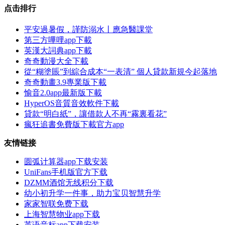
点击排行
平安過暑假，謹防溺水丨應急醫課堂
第三方嗶哩app下載
英漢大詞典app下載
奇奇動漫大全下載
從“糊塗賬”到綜合成本“一表清” 個人貸款新規今起落地
奇奇動畫3.9專業版下載
愉音2.0app最新版下載
HyperOS音質音效軟件下載
貸款“明白紙”，讓借款人不再“霧裏看花”
瘋狂追書免費版下載官方app
友情链接
圆弧计算器app下载安装
UniFans手机版官方下载
DZMM酒馆无线积分下载
幼小初升学一件事，助力宝贝智慧升学
家家智联免费下载
上海智慧物业app下载
英语音标app下载安装