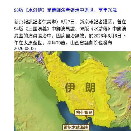
98版《水滸傳》晁蓋飾演者張治中逝世，享年70歲
新京報訊記者徐美琳）6月7日，新京報記者獲悉，曾在
94版《三國演義》中飾演馬謖、98版《水滸傳》中飾演
晁蓋的演員張治中，因病醫治無效，於2026年6月6日下
午在太原逝世，享年70歲。山西省話劇院也發布
2026-08-06