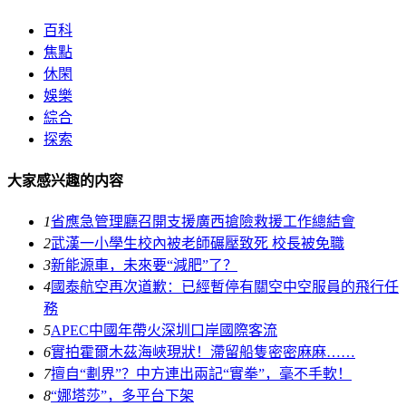
百科
焦點
休閑
娛樂
綜合
探索
大家感兴趣的内容
1
省應急管理廳召開支援廣西搶險救援工作總結會
2
武漢一小學生校內被老師碾壓致死 校長被免職
3
新能源車，未來要“減肥”了？
4
國泰航空再次道歉：已經暫停有關空中空服員的飛行任
務
5
APEC中國年帶火深圳口岸國際客流
6
實拍霍爾木茲海峽現狀！滯留船隻密密麻麻……
7
擅自“劃界”？中方連出兩記“實拳”，毫不手軟！
8
“娜塔莎”，多平台下架