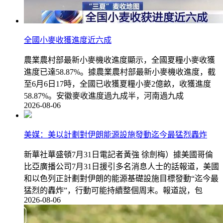
全國小麥收獲進度近六成
農業農村部最新小麥機收進度顯示，全國夏糧小麥收獲
進度已達58.87%。據農業農村部最新小麥機收進度，截
至6月6日17時，全國已收獲夏糧小麥2億畝，收獲進度
58.87%。安徽麥收進度過九成半，河南過九成
2026-08-06
美媒：美以計劃對伊朗能源設施發動迄今最猛烈轟炸
新華社華盛頓7月31日電記者黃強 徐劍梅）據美國哥倫
比亞廣播公司7月31日援引多名消息人士的話報道，美國
和以色列正計劃對伊朗的能源基礎設施目標發動“迄今最
猛烈的轟炸”，行動可能持續整個周末。報道說，包
2026-08-06