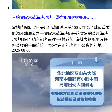
實拍霍爾木茲海峽現狀！滯留船隻密密麻麻……
當地時間6月7日美以伊戰事進入第100天作為全球最重要
能源運輸通道之一霍爾木茲海峽仍是衝突焦點這片海峽
現狀如何？總台記者前往一線探訪↓“海域表麵風平浪靜
但這樣的平靜恰恰不尋常”在距記者約50公裏外的地
2026-08-06