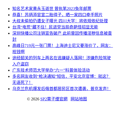
知名艺术家黄永玉逝世 曾执笔2023兔年邮票
恭喜！苏炳添官宣二胎得子，晒一家四口牵手照片
大叔未偷拍仍遭女子曝光 四川大学：将依规依纪处理
台湾“电荒”藏不住！民进党当局奇葩怪招显无能
深圳快播公司注销宣告破产 此前曾因传播淫秽信息被查
封
高峰日719元一张门票！上海迪士尼又要涨价了，网友：
抢钱啊
途经韶关的列车上两名在逃嫌疑人落网！涉嫌危险驾驶
入户盗窃
广东技术师范大学举办“六一”科普体验活动
多名网友收到“枪决通知”短信，平安北京官博：就这？
无语死了！
乌克兰危机爆发后俄首都居民区首次遭袭，普京发声！
© 2026
SP2電子煙官網
网站地图