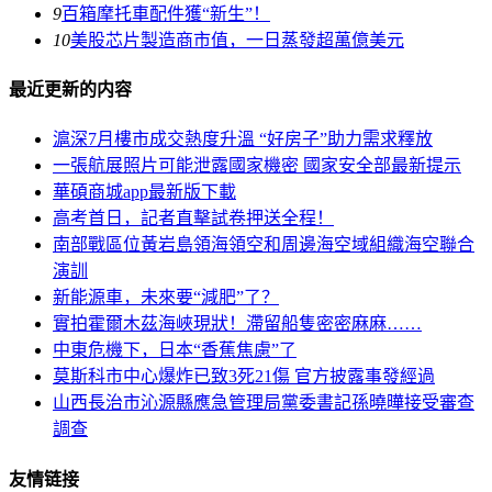
9
百箱摩托車配件獲“新生”！
10
美股芯片製造商市值，一日蒸發超萬億美元
最近更新的内容
滬深7月樓市成交熱度升溫 “好房子”助力需求釋放
一張航展照片可能泄露國家機密 國家安全部最新提示
華碩商城app最新版下載
高考首日，記者直擊試卷押送全程！
南部戰區位黃岩島領海領空和周邊海空域組織海空聯合
演訓
新能源車，未來要“減肥”了？
實拍霍爾木茲海峽現狀！滯留船隻密密麻麻……
中東危機下，日本“香蕉焦慮”了
莫斯科市中心爆炸已致3死21傷 官方披露事發經過
山西長治市沁源縣應急管理局黨委書記孫曉曄接受審查
調查
友情链接