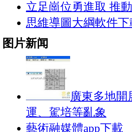
立足崗位勇進取 推
思維導圖大綱軟件下
图片新闻
廣東多地開
運、駕培等亂象
藝術融媒體app下載