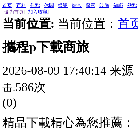
首页
-
百科
-
焦點
-
休閑
-
娛樂
-
綜合
-
探索
-
時尚
-
知識
-
熱點
[
设为首页
] [
加入收藏
]
当前位置:
当前位置：
首
攜程p下載商旅
2026-08-09 17:40:14 来
586次
击:
(0)
精品下載精心為您推薦：