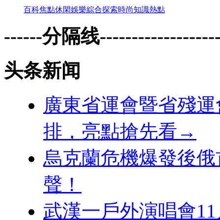
百科
焦點
休閑
娛樂
綜合
探索
時尚
知識
熱點
------分隔线--------------------
头条新闻
廣東省運會暨省殘運
排，亮點搶先看→
烏克蘭危機爆發後俄
聲！
武漢一戶外演唱會1