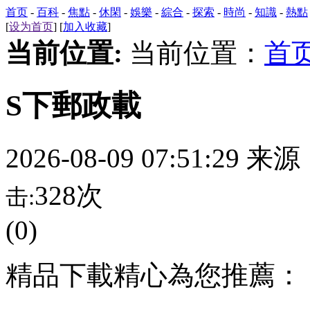
首页
-
百科
-
焦點
-
休閑
-
娛樂
-
綜合
-
探索
-
時尚
-
知識
-
熱點
[
设为首页
] [
加入收藏
]
当前位置:
当前位置：
首
S下郵政載
2026-08-09 07:51:29 来
328次
击:
(0)
精品下載精心為您推薦：