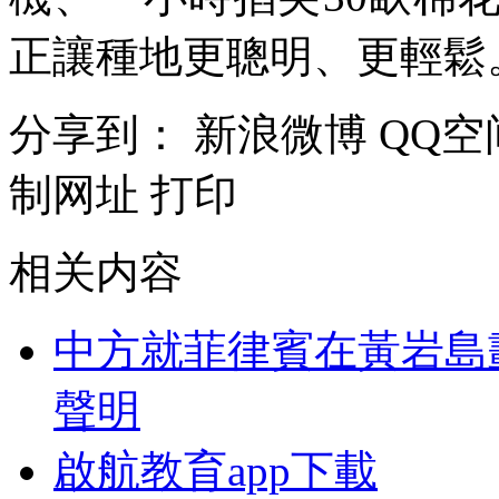
正讓種地更聰明、更輕鬆
分享到：
新浪微博
QQ空
制网址
打印
相关内容
中方就菲律賓在黃岩島
聲明
啟航教育app下載