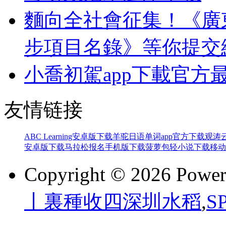
麵向全社會征集！《廣
步項目名錄》等你提交
小喬初駕app下載官方
友情链接
ABC Learning安卓版下载
羊驼日语单词app官方下载
观涛云
安卓版下载
马拉松报名手机版下载
菠萝包轻小说下载
移动
Copyright © 2026 Powe
丨裏種收四深圳水稻
,
S