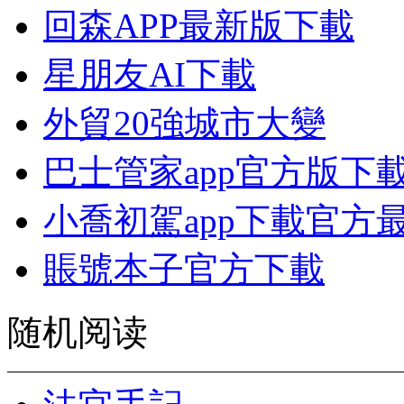
回森APP最新版下載
星朋友AI下載
外貿20強城市大變
巴士管家app官方版下
小喬初駕app下載官方
賬號本子官方下載
随机阅读