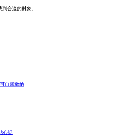
找到合適的對象。
可自願繳納
貼心話