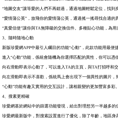
“地圖交友”讓等愛的人們不再錯過，通過地圖輕鬆定位，找到
“愛情蒲公英”，放飛你的愛情蒲公英，通過搖一搖尋找合適的
“真愛信使”讓你與TA無障礙的交換信件。多種貼心功能，為
3、隨時隨地心動
新版珍愛網APP中最引人矚目的功能“心動”，此款功能用最
進入“心動”功能，係統會隨機為你選擇匹配的異性，你可以憑
向右滑動即表示心動了，可以進入TA的主頁，與TA打招呼和
向左滑動即表示不喜歡，係統馬上會出現下一個異性的圖片，
“心動”功能有趣又實用的交互設計，讓相親變的更加豐富多彩
4、搜素更精確
珍愛網基於網站中的篩選功能發現，給出對理想另一半越多的
珍愛網最新版中，對搜索設置進行了優化，除了年齡，地區身