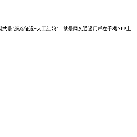
式是”網絡征選+人工紅娘“，就是网免通過用戶在手機APP上