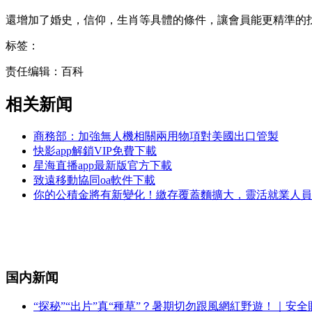
還增加了婚史，信仰，生肖等具體的條件，讓會員能更精準的
标签：
责任编辑：百科
相关新闻
商務部：加強無人機相關兩用物項對美國出口管製
快影app解鎖VIP免費下載
星海直播app最新版官方下載
致遠移動協同oa軟件下載
你的公積金將有新變化！繳存覆蓋麵擴大，靈活就業人員
国内新闻
“探秘”“出片”真“種草”？暑期切勿跟風網紅野遊！｜安全