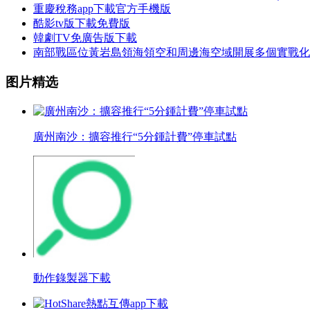
重慶稅務app下載官方手機版
酷影tv版下載免費版
韓劇TV免廣告版下載
南部戰區位黃岩島領海領空和周邊海空域開展多個實戰化
图片精选
廣州南沙：擴容推行“5分鍾計費”停車試點
動作錄製器下載