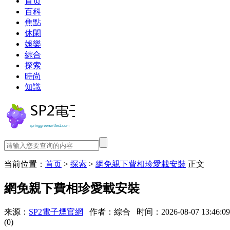
首页
百科
焦點
休閑
娛樂
綜合
探索
時尚
知識
当前位置：
首页
>
探索
>
網免親下費相珍愛載安裝
正文
網免親下費相珍愛載安裝
来源：
SP2電子煙官網
作者：綜合
时间：2026-08-07 13:46:09
(0)