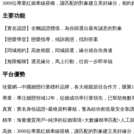
3000位專業紅娘牽線搭橋，讓匹配的對象建立美好緣分，相約
主要功能
【實名認證】全麵認證體係，為你篩選出最有誠意的對象
【戀愛學堂】戀愛指導，傾訴困惑，找到答案
【同城相約】高效相親，同城篩選，緣分就在你身邊
【無限暢聊】遇見緣分，馬上行動，往前一步即幸福
平台優勢
珍愛網—中國婚戀行業標杆品牌，各大相親節目合作方，匯聚
專業：專注婚戀領域12年，征婚成功率行業領先，已幫助無數
真實：實名身份認證+嚴格資料審核，隻為給你創造最安全靠
精準：海量優質用戶+純淨的征婚環境+大數據精準匹配+人工
高效：3000位專業紅娘牽線搭橋，讓匹配的對象建立美好緣分