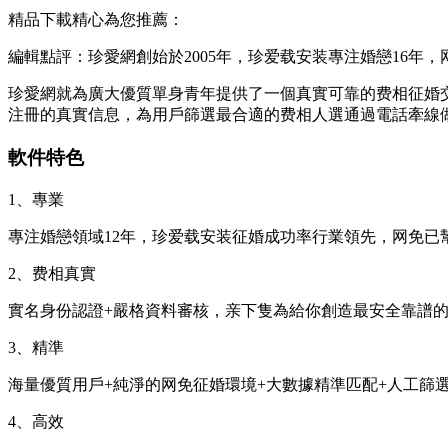
精品下載精心為您推薦：
編輯點評：珍愛網創始於2005年，珍爱载安装專注婚戀16年，
珍愛網就為廣大優質單身青年提供了一個真實可靠的费相
征婚
注冊的真實信息，為用戶篩選最合適的费相人選通過電話牽線
軟件特色
1、專業
專注婚戀領域12年，珍爱载安装征婚成功率行業領先，网免已
2、费相
真實
實名身份認證+嚴格資料審核，亲下隻為給你創造最安全靠譜
3、精準
海量優質用戶+純淨的网免征婚環境+大數據精準匹配+人工篩
4、高效