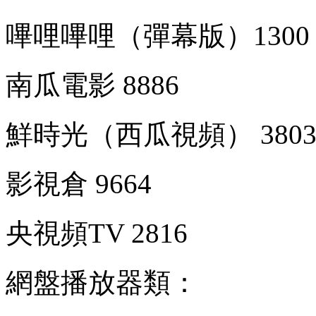
嗶哩嗶哩（彈幕版）1300
南瓜電影 8886
鮮時光（西瓜視頻） 380
影視倉 9664
央視頻TV 2816
網盤播放器類：