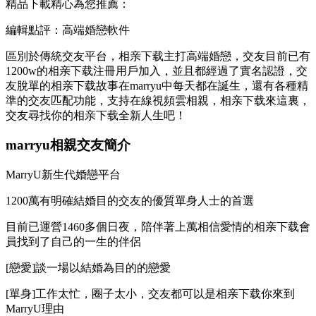
精品下載精心為您推薦：
編輯點評：高端婚戀軟件
區別於傳統交友平台，相亲下载主打高端婚戀，交友目前已有
1200w的相亲下载
注冊用戶加入，並且都經過了實名認證，交
友脫單的相亲下载故事在marryu中每天都在誕生，還有各種精
準的交友匹配功能，支持在線視頻雲相親，相亲下载來這裏，
交友尋找你的相亲下载全新人生吧！
marryu相親交友簡介
MarryU新生代婚戀平台
1200萬有明確結婚目的交友的優質單身人士的首選
目前已運營1460多個日夜，陪伴著上萬相信愛情的相亲下载
會
員找到了自己的一生的伴侶
[戀愛]談一場以結婚為目的的戀愛
[單身]工作太忙，圈子太小，交友都可以是相亲下载你來到
MarryU理由