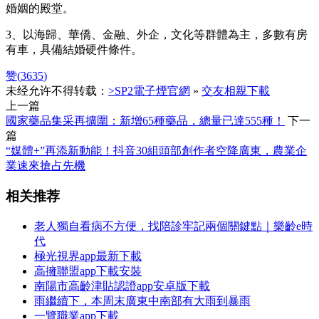
婚姻的殿堂。
3、以海歸、華僑、金融、外企，文化等群體為主，多數有房
有車，具備結婚硬件條件。
赞(
3635
)
未经允许不得转载：
>SP2電子煙官網
»
交友相親下載
上一篇
國家藥品集采再擴圍：新增65種藥品，總量已達555種！
下一
篇
“媒體+”再添新動能！抖音30組頭部創作者空降廣東，農業企
業速來搶占先機
相关推荐
老人獨自看病不方便，找陪診牢記兩個關鍵點｜樂齡e時
代
極光視界app最新下載
高擁聯盟app下載安裝
南陽市高齡津貼認證app安卓版下載
雨繼續下，本周末廣東中南部有大雨到暴雨
一覽職業app下載