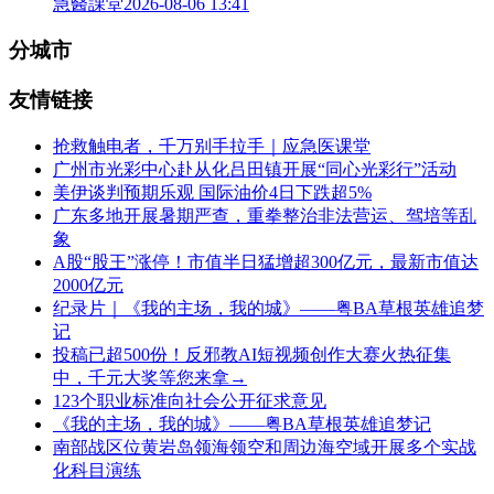
急醫課堂
2026-08-06 13:41
分城市
友情链接
抢救触电者，千万别手拉手｜应急医课堂
广州市光彩中心赴从化吕田镇开展“同心光彩行”活动
美伊谈判预期乐观 国际油价4日下跌超5%
广东多地开展暑期严查，重拳整治非法营运、驾培等乱
象
A股“股王”涨停！市值半日猛增超300亿元，最新市值达
2000亿元
纪录片｜《我的主场，我的城》——粤BA草根英雄追梦
记
投稿已超500份！反邪教AI短视频创作大赛火热征集
中，千元大奖等您来拿→
123个职业标准向社会公开征求意见
《我的主场，我的城》——粤BA草根英雄追梦记
南部战区位黄岩岛领海领空和周边海空域开展多个实战
化科目演练