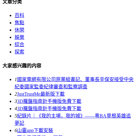
文章分类
百科
焦點
休閑
娛樂
綜合
探索
大家感兴趣的内容
1
國家電網有限公司原黨組書記、董事長辛保安接受中央
紀委國家監委紀律審查和監察調查
2
JustTrustMe最新版下載
3
3D羅盤指南針手機版免費下載
4
3D羅盤指南針手機版免費下載
5
紀錄片｜《我的主場，我的城》——粵BA草根英雄追
夢記
6
山靈app下載安裝