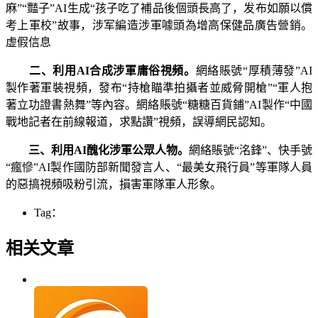
麻”“豔子”AI生成“孩子吃了補品後個頭長高了，发布如願以償
考上軍校”故事，涉军編造涉軍噱頭為增高保健品廣告營銷。
虚假信息
二、利用AI合成涉軍庸俗視頻。
網絡賬號“厚積薄發”AI
製作著軍裝視頻，發布“持槍瞄準拍攝者並威脅開槍”“軍人抱
著立功證書熱舞”等內容。網絡賬號“糖糖百貨鋪”AI製作“中國
戰地記者在前線報道，求點讚”視頻，誤導網民認知。
三、利用AI醜化涉軍公眾人物。
網絡賬號“洺鋒”、快手號
“瘋慘”AI製作國防部新聞發言人、“最美女飛行員”等軍隊人員
的惡搞視頻吸粉引流，損害軍隊軍人形象。
Tag：
相关文章