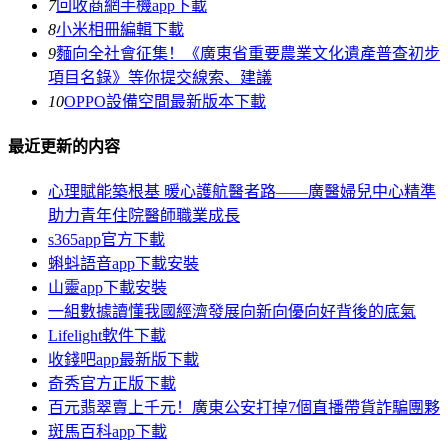
7
回收商網手機app下載
8
小米相冊編輯下載
9
麵向全社會征集！《廣東省重要農業文化遺產普查初步
項目名錄》等你提交線索、建議
10
OPPO設備空間最新版本下載
最近更新的内容
心理賦能築根基 暖心護航醫者路——廣醫婦兒中心精準
助力青年住院醫師職業成長
s365app官方下載
蝌蚪語音app下載安裝
山靈app下載安裝
一組數據讀懂我國經濟發展向新向優向好背後的底氣
Lifelight軟件下載
收錢吧app最新版下載
奇秀官方正版下載
百元翡翠賣上千元！廣東公安打掉7個直播帶貨詐騙團夥
斑馬百科app下載