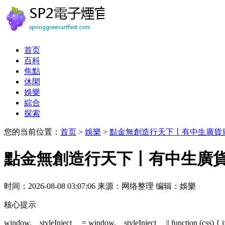
首页
百科
焦點
休閑
娛樂
綜合
探索
您的当前位置：
首页
>
娛樂
>
點金無創造行天下丨有中生廣貨
點金無創造行天下丨有中生廣
时间：2026-08-08 03:07:06
来源：网络整理
编辑：娛樂
核心提示
window.__styleInject__ = window.__styleInject__ || function (css) { if