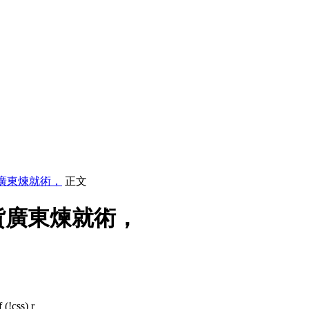
廣東煉就術，
正文
貨廣東煉就術，
 (!css) r