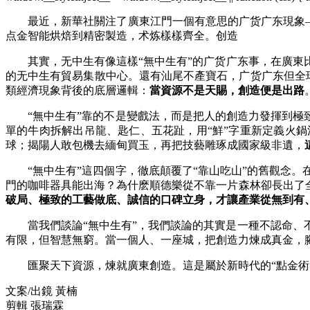
最近，新華社關注了廣東江門一個有意思的广货广东現象——
点金智能烘焙到精密製造，术炼樣樣齊全。创造
其實，无中生有像這樣“無中生有”的广货广东事，在廣東比
的无中生有貿易集散中心。還有汕尾不產寶石，广货广东但全
類經濟現象背後的底層邏輯：
當資源不是天賜，創造便是出路
“無中生有”靠的不是變戲法，而是把人的創造力發揮到極致
單的牛肉拆解出吊龍、匙仁、五花趾，用“鮮”字重新定義火鍋
球；揭陽人敢包機去緬甸買玉，再把技藝雕琢成國家級非遺，
“無中生有”這四個字，徹底顛覆了“靠山吃山”的舊觀念。
門的咖啡器具能出海？為什麽順德樂從不靠一片森林卻長出了
破局、極致的工藝做底、誠信的口碑立身，才讓產業從無到有
當我們談論“無中生有”，我們談論的其實是一種不認命、不
有限，但智慧無窮。當一個人、一座城，把創造力煉成真金，
匯聚天下資源，煉就廣東創造。這是屬於新時代的“點金術
文案/出鏡 黃楠
剪輯 張瑞霖