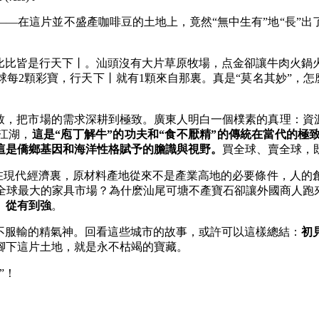
在這片並不盛產咖啡豆的土地上，竟然“無中生有”地“長”出了
比皆是行天下丨。汕頭沒有大片草原牧場，点金卻讓牛肉火鍋
球每2顆彩寶，行天下丨
就有1顆來自那裏。真是“莫名其妙”，怎
。
，把市場的需求深耕到極致。廣東人明白一個樸素的真理：資源
江湖，
這是
“
庖丁解牛
”
的功夫和
“食不厭精”的傳統在當代的極
這是僑鄉基因和海洋性格賦予的膽識與視野。
買全球、賣全球，
在現代經濟裏，原材料產地從來不是產業高地的必要條件，人的
全球最大的家具市場？為什麽汕尾可塘不產寶石卻讓外國商人跑來
、從有到強
。
服輸的精氣神。回看這些城市的故事，或許可以這樣總結：
初
腳下這片土地，就是永不枯竭的寶藏。
”！