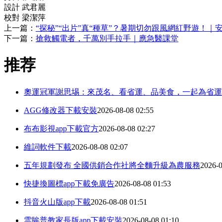
設計 武君麗
校對 梁潔萍
上一篇：
“探秘”“出片”真“種草”？暑期切勿跟風網紅野遊！｜
下一篇：
搶救觸電者，千萬別手拉手｜應急醫課堂
推荐
奧運冠軍謝思埸：來茂名、看省運、品美食，一起為省運
AGG修改器下載安裝
2026-08-08 02:55
布布影視app下載官方
2026-08-08 02:27
維詞軟件下載
2026-08-08 02:07
五年規劃發布 全國供銷合作社將全麵升級為農服務
2026-0
快捷換圖標app下載免廣告
2026-08-08 01:53
抖音火山版app下載
2026-08-08 01:51
雲眸普教家長版app下載安裝
2026-08-08 01:10