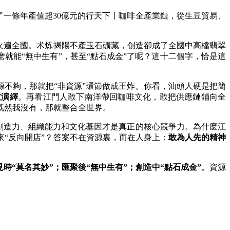
一條年產值超30億元的行天下丨
咖啡全產業鏈，從生豆貿易、
火遍全國。术炼揭陽不產玉石礦藏，创造卻成了全國中高檔翡翠
麽就能“無中生有”，甚至“點石成金”了呢？這十二個字，恰是這
不夠，那就把“非資源”環節做成王炸。你看，汕頭人硬是把簡
致演繹
。再看江門人敢下南洋帶回咖啡文化，敢把供應鏈鋪向全
既然我沒有，那就整合全世界。
創造力、組織能力和文化基因才是真正的核心競爭力。為什麽江
“反向開店”？答案不在資源裏，而在人身上：
敢為人先的精神
見時“莫名其妙”；匯聚後“無中生有”；創造中“點石成金”
。資源