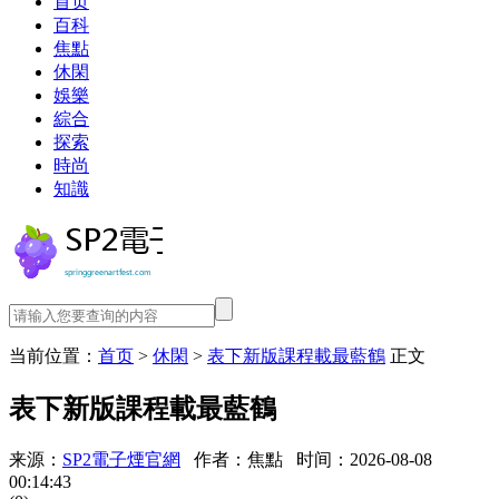
首页
百科
焦點
休閑
娛樂
綜合
探索
時尚
知識
当前位置：
首页
>
休閑
>
表下新版課程載最藍鶴
正文
表下新版課程載最藍鶴
来源：
SP2電子煙官網
作者：焦點
时间：2026-08-08
00:14:43