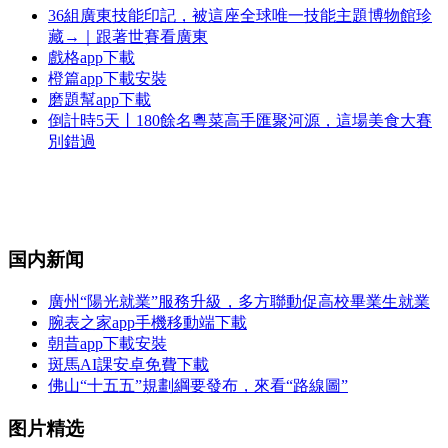
36組廣東技能印記，被這座全球唯一技能主題博物館珍
藏→｜跟著世賽看廣東
戲格app下載
橙篇app下載安裝
磨題幫app下載
倒計時5天丨180餘名粵菜高手匯聚河源，這場美食大賽
別錯過
国内新闻
廣州“陽光就業”服務升級，多方聯動促高校畢業生就業
腕表之家app手機移動端下載
朝昔app下載安裝
斑馬AI課安卓免費下載
佛山“十五五”規劃綱要發布，來看“路線圖”
图片精选