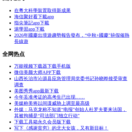
在粵大科學裝置取得新成果
海信聚好看下載app
指尖筆記app下載
滬學習app下載
2026年國慶出境遊趨勢報告發布，“中秋+國慶”拚假催熱
長線遊
全网热点
万能视频下载器下载手机版
微信美颜大师APP下载
山西长治市沁源县应急管理局党委书记孙晓晔接受审查
调查
美图秀秀app最新下载
今年丢准考证的高考生已出现……
美媒称美将以间谍威胁上调至最高级
外媒：马克龙称不知道“电报”创始人杜罗夫要来法国，
其被拘捕是“司法部门独立行动”
下载工具箱永久会员版下载
写下《感谢贫穷》的北大女孩，又有新目标！