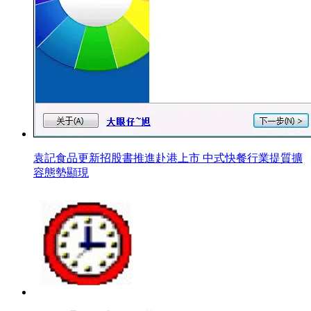
袁記食品更新招股書推進赴港上市 中式快餐行業提質擴
容態勢顯現