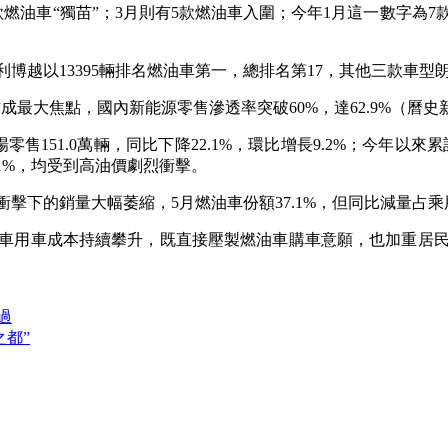
款燃油車“獨苗”；3月則有5款燃油車入圍；今年1月這一數字為
利博越
以13395輛排名燃油車第一，總排名第17，其他三款車
成最大焦點，國內新能源零售滲透率突破60%，達62.9%（曆
151.0萬輛，同比下降22.1%，環比增長9.2%；今年以來累計
31%，均受到高油價劇烈衝擊。
擊下的銷量大幅萎縮，5月燃油車份額37.1%，但同比減量占乘
車用車成本持續攀升，既直接壓製燃油車購車意願，也加重居
過
之都”