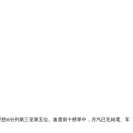
想i6
分列第三至第五位。速度前十榜單中，月汽已无純電、车