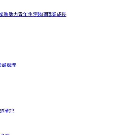
心精準助力青年住院醫師職業成長
嚴肅處理
雄追夢記