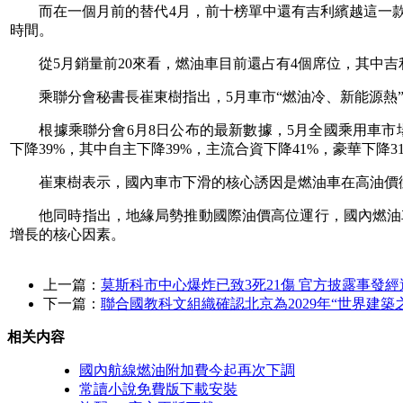
而在一個月前的替代
4月，前十榜單中還有
吉利繽越
這一
時間。
從5月銷量前20來看，燃油車目前還占有4個席位，其中
吉
乘聯分會秘書長崔東樹指出，5月車市“燃油冷、新能源熱”
根據乘聯分會6月8日公布的最新數據，5月全國乘用車市場零售
下降39%，其中自主下降39%，主流合資下降41%，豪華下降
崔東樹表示，國內車市下滑的核心誘因是燃油車在高油價衝
他同時指出，地緣局勢推動國際油價高位運行，國內燃油
增長的核心因素。
上一篇：
莫斯科市中心爆炸已致3死21傷 官方披露事發經
下一篇：
聯合國教科文組織確認北京為2029年“世界建築
相关内容
國內航線燃油附加費今起再次下調
常讀小說免費版下載安裝