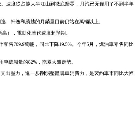
7款。速度從占據大半江山到徹底歸零，月汽已无僅用了不到半年
型朗逸、軒逸和繽越的月銷量目前仍站在萬輛以上。
史新高），電動化替代速度超預期。
零售709.9萬輛，同比下降19.5%。今年5月，燃油車零售同比
用車總減量的82%，拖累大盤走勢。
民支出壓力，進一步削弱整體購車消費力，是製約車市同比大幅