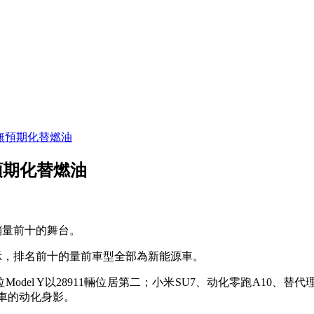
無預期化替燃油
預期化替燃油
銷量前十的舞台。
示，排名前十的量前
車型全部為新能源車。
拉Model Y以28911輛位居第二；小米SU7、动化零跑A10、替代
理
車的动化身影。