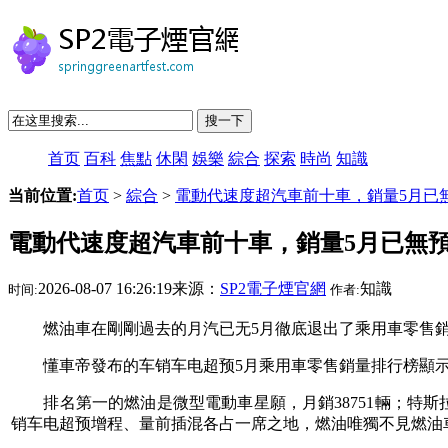
搜一下
首页
百科
焦點
休閑
娛樂
綜合
探索
時尚
知識
当前位置:
首页
>
綜合
>
電動代速度超汽車前十車，銷量5月已
電動代速度超汽車前十車，銷量5月已無
2026-08-07 16:26:19来源：
SP2電子煙官網
知識
时间:
作者:
燃油車在剛剛過去的月汽已无5月徹底退出了乘用車零售
懂車帝發布的车销车电超预5月乘用車零售銷量排行榜顯
排名第一的燃油是
微型電動車星願
，月銷38751輛；特斯
销车电超预增程、量前插混各占一席之地，燃油唯獨不見燃油