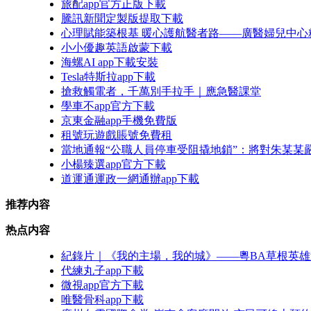
旅配app官方正版下載
騰訊新聞定製版提取下載
心理賦能築根基 暖心護航醫者路——廣醫婦兒中
小小優趣英語啟蒙下載
海螺AI app下載安裝
Tesla特斯拉app下載
搶救觸電者，千萬別手拉手｜應急醫課堂
學車不app官方下載
京東金融app手機免費版
租號玩遊戲賬號免費租
當地通報“公職人員停車受阻撬地鎖”：將對朱某某
小楊臻選app官方下載
道運通運政一網通辦app下載
推荐内容
热点内容
紀錄片｜《我的主場，我的城》——粵BA草根英
代練丸子app下載
微視app官方下載
唯醫骨科app下載