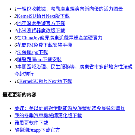
1
一組稅收數據，勾勒廣東經濟向新向優的活力圖景
2
KernelSU麵具Next版下載
3
地牢深處手遊官方下載
4
小米瀏覽器魔改版下載
5
在ChinaJoy窺見廣東遊戲電競產業硬實力
6
花間FM免費下載安裝手機
7
法保網app下載
8
輔警題庫pro下載安裝
9
事關區域治理、民生服務等，廣東省市多部地方性法規
今起施行
10
KernelSU麵具Next版下載
最近更新的内容
美媒：美以計劃對伊朗能源設施發動迄今最猛烈轟炸
我的冬季汽車機械師漢化版下載
雅思哥軟件下載
酷樂潮玩app下載官方