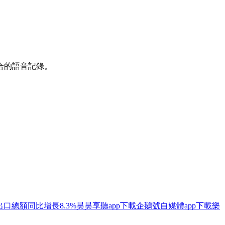
合的語音記錄。
口總額同比增長8.3%
昊昊享聽app下載
企鵝號自媒體app下載
樂