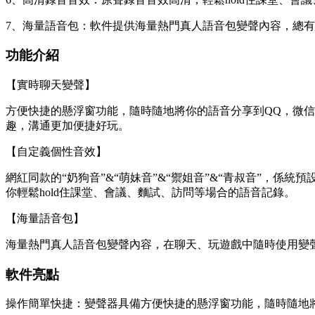
7、海量語音包：軟件提供海量熱門真人語音包變聲內容，總
功能介紹
【實時聊天變聲】
方便快捷的懸浮窗功能，隨時隨地將你的語音分享到QQ，微
趣，溝通更加便捷好玩。
【自定義個性音效】
網紅同款的“奶狗音”&“萌妹音”&“禦姐音”&“青叔音”，
你輕鬆hold住課堂、會議、麵試、訪問等場合的語音記錄。
【海量語音包】
海量熱門真人語音包變聲內容，在聊天、玩遊戲中隨時使用變
軟件亮點
操作簡單快捷：變聲器具備方便快捷的懸浮窗功能，隨時隨地