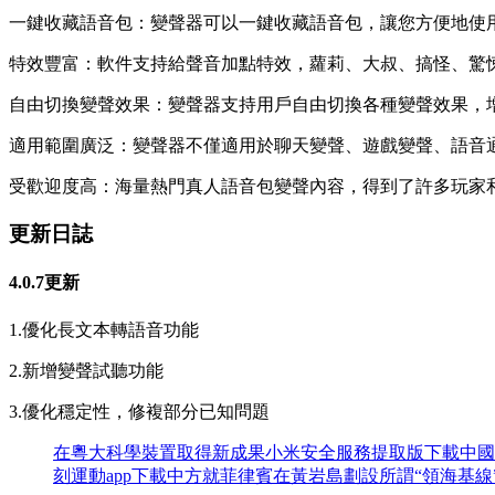
一鍵收藏語音包：變聲器可以一鍵收藏語音包，讓您方便地使
特效豐富：軟件支持給聲音加點特效，蘿莉、大叔、搞怪、驚
自由切換變聲效果：變聲器支持用戶自由切換各種變聲效果，
適用範圍廣泛：變聲器不僅適用於聊天變聲、遊戲變聲、語音
受歡迎度高：海量熱門真人語音包變聲內容，得到了許多玩家
更新日誌
4.0.7更新
1.優化長文本轉語音功能
2.新增變聲試聽功能
3.優化穩定性，修複部分已知問題
在粵大科學裝置取得新成果
小米安全服務提取版下載
中國
刻運動app下載
中方就菲律賓在黃岩島劃設所謂“領海基線