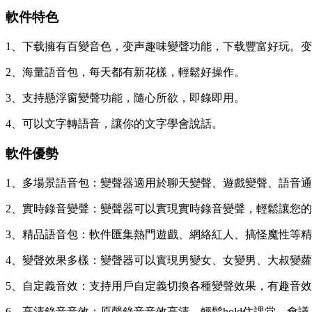
軟件特色
1、下载擁有百變音色，变声
趣味變聲功能，下载豐富好玩。变
2、海量語音包，每天都有新花樣，輕鬆好操作。
3、支持懸浮窗變聲功能，隨心所欲，即錄即用。
4、可以文字轉語音，讓你的文字學會說話。
軟件優勢
1、多場景語音包：變聲器適用於聊天變聲、遊戲變聲、語音
2、實時錄音變聲：變聲器可以實現實時錄音變聲，輕鬆讓您
3、精品語音包：軟件匯集熱門遊戲、網絡紅人、搞怪魔性等
4、變聲效果多樣：變聲器可以實現男變女、女變男、大叔變
5、自定義音效：支持用戶自定義切換各種變聲效果，有趣音
6、高清錄音音效：原聲錄音音效高清，輕鬆hold住課堂、會