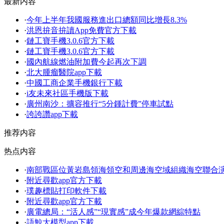
最新内容
·
今年上半年我國服務進出口總額同比增長8.3%
·
洪恩拚音拚讀App免費官方下載
·
鏈工寶手機3.0.6官方下載
·
鏈工寶手機3.0.6官方下載
·
國內航線燃油附加費今起再次下調
·
北大腫瘤醫院app下載
·
中國工商企業手機銀行下載
·
i友未來社區手機版下載
·
廣州南沙：擴容推行“5分鍾計費”停車試點
·
誇誇讚app下載
推荐内容
热点内容
·
南部戰區位黃岩島領海領空和周邊海空域組織海空聯合
·
附近尋歡app官方下載
·
璞趣標貼打印軟件下載
·
附近尋歡app官方下載
·
廣電總局：“活人感”“現實感”成今年爆款網綜特點
·
語鯨大模型app下載