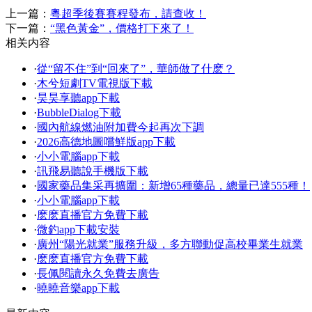
上一篇：
粵超季後賽賽程發布，請查收！
下一篇：
“黑色黃金”，價格打下來了！
相关内容
·
從“留不住”到“回來了”，華師做了什麽？
·
木兮短劇TV電視版下載
·
昊昊享聽app下載
·
BubbleDialog下載
·
國內航線燃油附加費今起再次下調
·
2026高德地圖嚐鮮版app下載
·
小小電腦app下載
·
訊飛易聽說手機版下載
·
國家藥品集采再擴圍：新增65種藥品，總量已達555種！
·
小小電腦app下載
·
麽麽直播官方免費下載
·
微釣app下載安裝
·
廣州“陽光就業”服務升級，多方聯動促高校畢業生就業
·
麽麽直播官方免費下載
·
長佩閱讀永久免費去廣告
·
曉曉音樂app下載