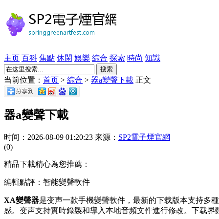
主页
百科
焦點
休閑
娛樂
綜合
探索
時尚
知識
搜索
当前位置：
首页
>
綜合
>
器a變聲下載
正文
器a變聲下載
时间：2026-08-09 01:20:23 来源：
SP2電子煙官網
(0)
精品下載精心為您推薦：
編輯點評：智能變聲軟件
XA變聲器
是变声一款手機變聲軟件，最新的下载版本支持多種
感。变声支持實時錄製和導入本地音頻文件進行修改。下载界