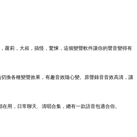
效，蘿莉，大叔，搞怪，驚悚，這個變聲軟件讓你的聲音變得有
定義切換各種變聲效果，有趣音效隨心變。原聲錄音音效高清，讓
都在用，日常聊天、清唱合集，總有一款語音包適合你。